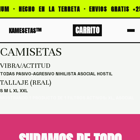
IUM · HECHO EN LA TERRETA · ENVIOS GRATIS +2
PROMOCIONES: CALIDAD PREMIUM · HECHO EN LA 
CARRITO
KAMESETAS™
CAMISETAS
VIBRA/ACTITUD
TODAS
PASIVO-AGRESIVO
NIHILISTA
ASOCIAL
HOSTIL
TALLAJE (REAL)
S
M
L
XL
XXL
MOSTRANDO 1 PRODUCTO DE 1
FILTROS ACTIVOS: XL, ASOCIAL