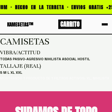
IUM · HECHO EN LA TERRETA · ENVIOS GRATIS +2
PROMOCIONES: CALIDAD PREMIUM · HECHO EN LA 
CARRITO
KAMESETAS™
CAMISETAS
VIBRA/ACTITUD
TODAS
PASIVO-AGRESIVO
NIHILISTA
ASOCIAL
HOSTIL
TALLAJE (REAL)
S
M
L
XL
XXL
MOSTRANDO 1 PRODUCTO DE 1
FILTROS ACTIVOS: XL, NIHILISTA